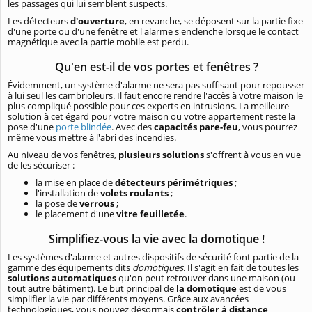
les passages qui lui semblent suspects.
Les détecteurs
d'ouverture
, en revanche, se déposent sur la partie fixe
d'une porte ou d'une fenêtre et l'alarme s'enclenche lorsque le contact
magnétique avec la partie mobile est perdu.
Qu'en est-il de vos portes et fenêtres ?
Évidemment, un système d'alarme ne sera pas suffisant pour repousser
à lui seul les cambrioleurs. Il faut encore rendre l'accès à votre maison le
plus compliqué possible pour ces experts en intrusions. La meilleure
solution à cet égard pour votre maison ou votre appartement reste la
pose d'une
porte blindée
. Avec des
capacités pare-feu
, vous pourrez
même vous mettre à l'abri des incendies.
Au niveau de vos fenêtres,
plusieurs solutions
s'offrent à vous en vue
de les sécuriser :
la mise en place de
détecteurs périmétriques
;
l'installation de
volets roulants
;
la pose de
verrous
;
le placement d'une
vitre feuilletée
.
Simplifiez-vous la vie avec la domotique !
Les systèmes d'alarme et autres dispositifs de sécurité font partie de la
gamme des équipements dits
domotiques
. Il s'agit en fait de toutes les
solutions automatiques
qu'on peut retrouver dans une maison (ou
tout autre bâtiment). Le but principal de
la domotique
est de vous
simplifier la vie par différents moyens. Grâce aux avancées
technologiques, vous pouvez désormais
contrôler à distance