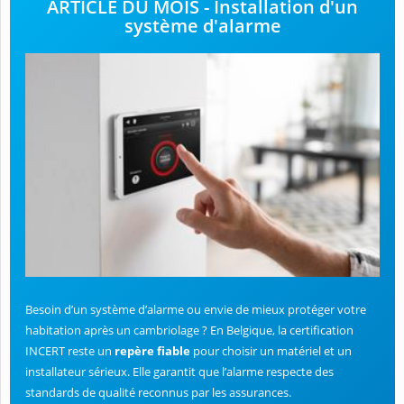
ARTICLE DU MOIS - Installation d'un
système d'alarme
Besoin d’un système d’alarme ou envie de mieux protéger votre
habitation après un cambriolage ? En Belgique, la certification
INCERT reste un
repère fiable
pour choisir un matériel et un
installateur sérieux. Elle garantit que l’alarme respecte des
standards de qualité reconnus par les assurances.