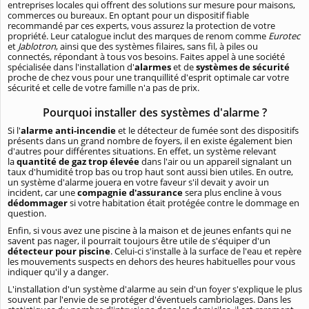
entreprises locales qui offrent des solutions sur mesure pour maisons,
commerces ou bureaux. En optant pour un dispositif fiable
recommandé par ces experts, vous assurez la protection de votre
propriété. Leur catalogue inclut des marques de renom comme
Eurotec
et
Jablotron
, ainsi que des systèmes filaires, sans fil, à piles ou
connectés, répondant à tous vos besoins. Faites appel à une société
spécialisée dans l'installation d'
alarmes
et de
systèmes de sécurité
proche de chez vous pour une tranquillité d'esprit optimale car votre
sécurité et celle de votre famille n'a pas de prix.
Pourquoi installer des systèmes d'alarme ?
Si l'
alarme anti-incendie
et le détecteur de fumée sont des dispositifs
présents dans un grand nombre de foyers, il en existe également bien
d'autres pour différentes situations. En effet, un système relevant
la
quantité de gaz trop élevée
dans l'air ou un appareil signalant un
taux d'humidité trop bas ou trop haut sont aussi bien utiles. En outre,
un système d'alarme jouera en votre faveur s'il devait y avoir un
incident, car une
compagnie d'assurance
sera plus encline à vous
dédommager
si votre habitation était protégée contre le dommage en
question.
Enfin, si vous avez une piscine à la maison et de jeunes enfants qui ne
savent pas nager, il pourrait toujours être utile de s'équiper d'un
détecteur pour piscine
. Celui-ci s'installe à la surface de l'eau et repère
les mouvements suspects en dehors des heures habituelles pour vous
indiquer qu'il y a danger.
L'installation d'un système d'alarme au sein d'un foyer s'explique le plus
souvent par l'envie de se protéger d'éventuels cambriolages. Dans les