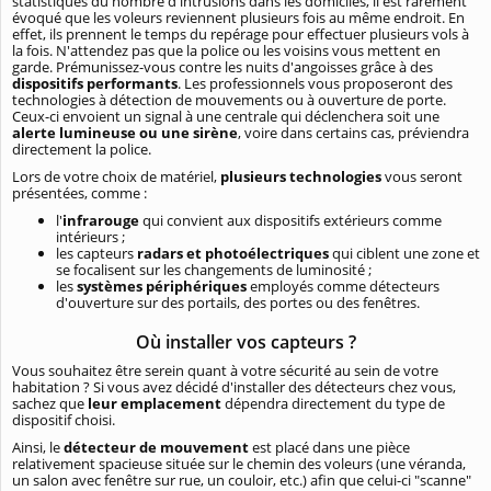
statistiques du nombre d'intrusions dans les domiciles, il est rarement
évoqué que les voleurs reviennent plusieurs fois au même endroit. En
effet, ils prennent le temps du repérage pour effectuer plusieurs vols à
la fois. N'attendez pas que la police ou les voisins vous mettent en
garde. Prémunissez-vous contre les nuits d'angoisses grâce à des
dispositifs performants
. Les professionnels vous proposeront des
technologies à détection de mouvements ou à ouverture de porte.
Ceux-ci envoient un signal à une centrale qui déclenchera soit une
alerte lumineuse ou une sirène
, voire dans certains cas, préviendra
directement la police.
Lors de votre choix de matériel,
plusieurs technologies
vous seront
présentées, comme :
l'
infrarouge
qui convient aux dispositifs extérieurs comme
intérieurs ;
les capteurs
radars et photoélectriques
qui ciblent une zone et
se focalisent sur les changements de luminosité ;
les
systèmes périphériques
employés comme détecteurs
d'ouverture sur des portails, des portes ou des fenêtres.
Où installer vos capteurs ?
Vous souhaitez être serein quant à votre sécurité au sein de votre
habitation ? Si vous avez décidé d'installer des détecteurs chez vous,
sachez que
leur emplacement
dépendra directement du type de
dispositif choisi.
Ainsi, le
détecteur de mouvement
est placé dans une pièce
relativement spacieuse située sur le chemin des voleurs (une véranda,
un salon avec fenêtre sur rue, un couloir, etc.) afin que celui-ci "scanne"